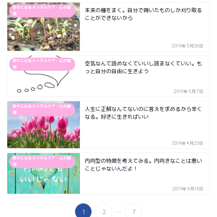
幸せになるメンタルケア・心の健
未来の種をまく。自分で蒔いたものしか刈り取る
康
ことができないから
2019年5月26日
幸せになるメンタルケア・心の健
空気なんて読めなくていいし読まなくていい。も
康
っと自分の自由に生きよう
2019年5月7日
幸せになるメンタルケア・心の健
人生に正解なんてないのに答えを求めるから辛く
康
なる。好きに生きればいい
2019年4月23日
幸せになるメンタルケア・心の健
内向型の特徴を考えてみる。内向きなことは悪い
康
ことじゃないんだよ！
2019年4月16日
...
1
2
7