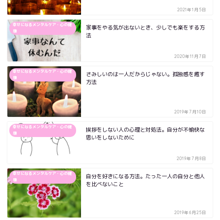
2021年1月5日
幸せになるメンタルケア・心の健
家事をやる気が出ないとき、少しでも楽をする方
康
法
2020年11月7日
幸せになるメンタルケア・心の健
さみしいのは一人だからじゃない。孤独感を癒す
康
方法
2019年7月10日
幸せになるメンタルケア・心の健
挨拶をしない人の心理と対処法。自分が不愉快な
康
思いをしないために
2019年7月8日
幸せになるメンタルケア・心の健
自分を好きになる方法。たった一人の自分と他人
康
を比べないこと
2019年6月25日