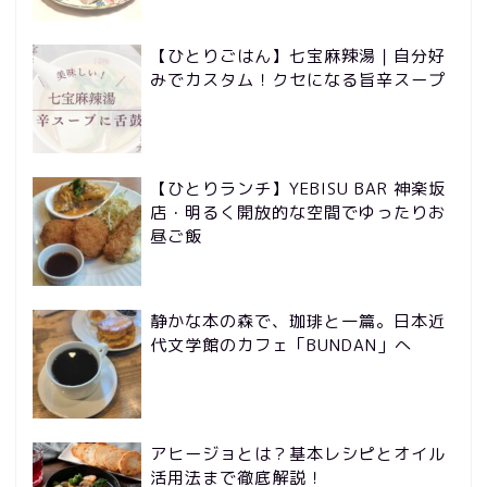
【ひとりごはん】七宝麻辣湯｜自分好
みでカスタム！クセになる旨辛スープ
【ひとりランチ】YEBISU BAR 神楽坂
店・明るく開放的な空間でゆったりお
昼ご飯
静かな本の森で、珈琲と一篇。日本近
代文学館のカフェ「BUNDAN」へ
アヒージョとは？基本レシピとオイル
活用法まで徹底解説！