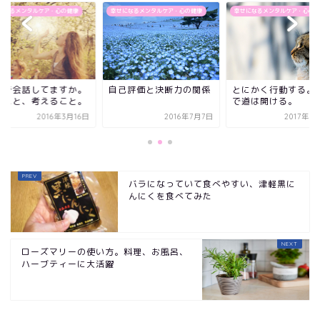
健康
幸せになるメンタルケア・心の健康
幸せになるメンタルケア・心の健康
幸せになる
か。
親子で
とにかく行動する。それ
自己評価と決断力の関係
と。
話すこ
で道は開ける。
月16日
2016年7月7日
2017年5月16日
バラになっていて食べやすい、津軽黒に
んにくを食べてみた
ローズマリーの使い方。料理、お風呂、
ハーブティーに大活躍