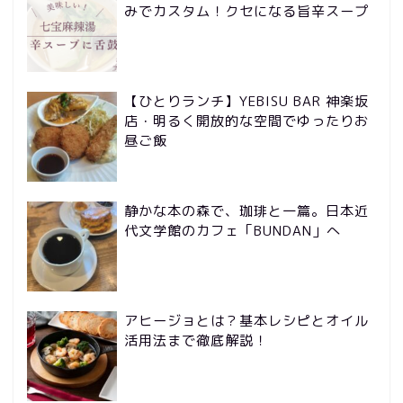
みでカスタム！クセになる旨辛スープ
【ひとりランチ】YEBISU BAR 神楽坂
店・明るく開放的な空間でゆったりお
昼ご飯
静かな本の森で、珈琲と一篇。日本近
代文学館のカフェ「BUNDAN」へ
アヒージョとは？基本レシピとオイル
活用法まで徹底解説！