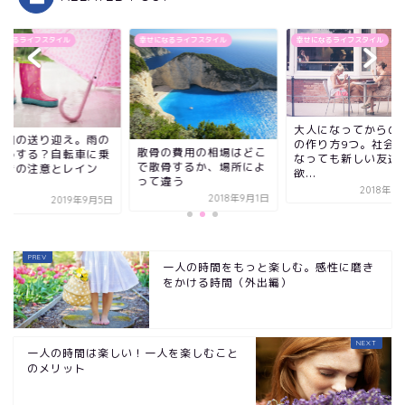
になるライフスタイル
幸せになるライフスタイル
幸せになるライフスタイル
大人になってからの友達
保育園の送り迎え。
の作り方9つ。社会人に
骨の費用の相場はどこ
日どうする？自転車
なっても新しい友達が
散骨するか、場所によ
るときの注意とレイ
欲...
て違う
コ...
2018年10月9日
2018年9月1日
2019年
一人の時間をもっと楽しむ。感性に磨き
をかける時間（外出編）
一人の時間は楽しい！一人を楽しむこと
のメリット