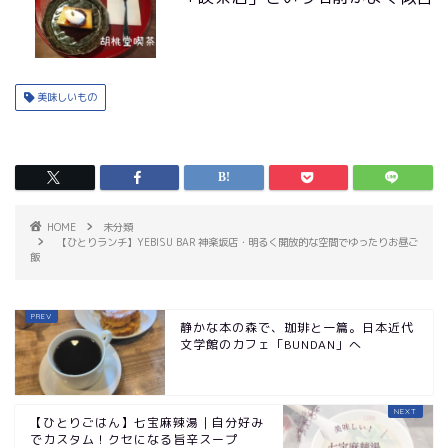
美味しいもの
HOME
未分類
【ひとりランチ】YEBISU BAR 神楽坂店・明るく開放的な空間でゆったりお昼ご
飯
静かな本の森で、珈琲と一篇。日本近代
文学館のカフェ「BUNDAN」へ
【ひとりごはん】七宝麻辣湯｜自分好み
でカスタム！クセになる旨辛スープ