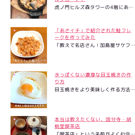
虎ノ門ヒルズ森タワーの4階にあ…
「あさイチ」で紹介された鮭フレ
ークを作ってみた
「教えて名店さん！加島屋サケフ
水っぽくない濃厚な目玉焼きの作
り方
目玉焼きをより美味しく作る方法
本当は教えたくない、国分寺・胡
桃堂喫茶店
「喫茶店」という名前がよく似合