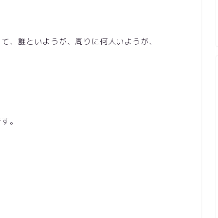
くて、誰といようが、周りに何人いようが、
です。