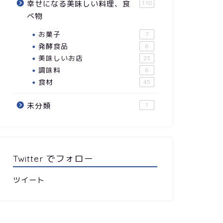
幸せになる美味しい料理、食
110
べ物
お菓子
7
発酵食品
6
美味しいお店
23
調味料
6
食材
45
未分類
1
Twitter でフォロー
ツイート