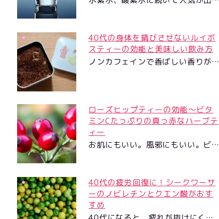
40代の身体を錆びさせないルイボ
スティーの効能と美味しい飲み方
ノンカフェインで香ばしい香りが
ローズヒップティーの効能〜ビタ
ミンCたっぷりの真っ赤なハーブテ
ィー
お肌にもいい。風邪にもいい。ビ
40代の疲労回復に！シークワーサ
ーのノビレチンとクエン酸がおす
すめ
40代になると、疲れが抜けにく…