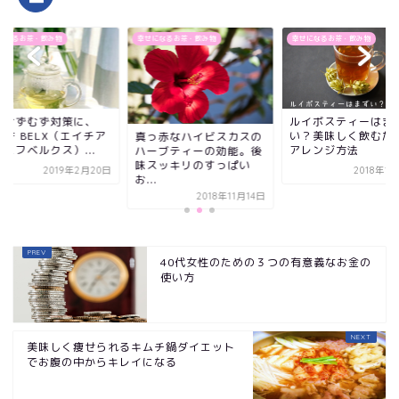
になるお茶・飲み物
幸せになるお茶・飲み物
幸せになるお茶・飲み物
ルイボスティーはまず
春のむずむず対策に
い？美味しく飲むための
【H&F BELX（エイ
っ赤なハイビスカスの
アレンジ方法
ンドエフベルクス）..
ーブティーの効能。後
スッキリのすっぱい
2018年12月8日
2019年2
.
2018年11月14日
40代女性のための３つの有意義なお金の
使い方
美味しく痩せられるキムチ鍋ダイエット
でお腹の中からキレイになる