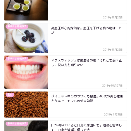
2018年11月23日
幸せになる健康法
高血圧が心配な時は。血圧を下げる食べ物はこれ
だ
2018年11月22日
幸せになる健康法
マウスウォッシュは歯磨きの後？それとも前？正
しい使い方を知りたい
2018年10月27日
食材
ダイエット中のおやつにも最適。40代の美と健康
を作るアーモンドの効果効能
2018年7月31日
幸せになる健康法
口が渇いていると口臭の原因にも。唾液を増やし
て口の中を清潔に保つ方法