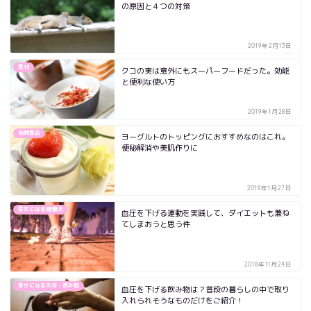
の原因と４つの対策
2019年2月13日
食材
クコの実は意外にもスーパーフードだった。効能
と便利な使い方
2019年1月28日
発酵食品
ヨーグルトのトッピングにおすすめなのはこれ。
便秘解消や美肌作りに
2019年1月27日
幸せになる健康法
血圧を下げる運動を実践して、ダイエットも兼ね
てしまおうと思う件
2018年11月24日
幸せになるお茶・飲み物
血圧を下げる飲み物は？普段の暮らしの中で取り
入れられそうなものだけをご紹介！