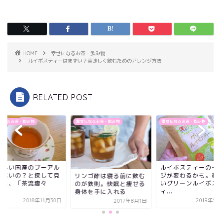
HOME
幸せになるお茶・飲み物
ルイボスティーはまずい？美味しく飲むためのアレンジ方法
RELATED POST
になるお茶・飲み物
幸せになるお茶・飲み物
幸せになるお茶・飲み物
ルイボスティーのイメー
美味しい国産のプー
ジが変わるかも。美味し
茶はないの？と探し
ンゴ酢は寝る前に飲む
いグリーンルイボステ
つけた、「茶流痩々
が鉄則。快眠と痩せる
ィ...
（さ...
体を手に入れる
2019年5月30日
2018年11
2017年8月1日