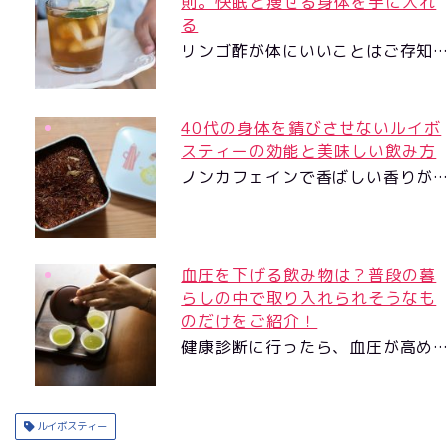
則。快眠と痩せる身体を手に入れ
る
リンゴ酢が体にいいことはご存知
40代の身体を錆びさせないルイボ
スティーの効能と美味しい飲み方
ノンカフェインで香ばしい香りが
血圧を下げる飲み物は？普段の暮
らしの中で取り入れられそうなも
のだけをご紹介！
健康診断に行ったら、血圧が高め
ルイボスティー