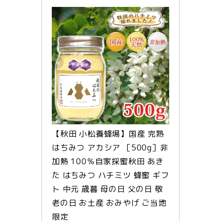
【秋田 小松養蜂場】国産 完熟 
はちみつ アカシア ［500g］非
加熱 100％自家採蜜秋田 あき
た はちみつ ハチミツ 蜂蜜 ギフ
ト 中元 歳暮 母の日 父の日 敬
老の日 お土産 おみやげ ご当地 
限定