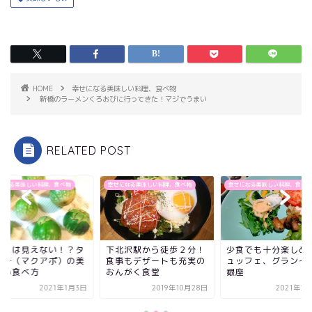
HOME
幸せになる美味しい料理、食べ物
新橋のラーメンくろおびに行ってきた！マジでうまい
RELATED POST
になる美味しい料理、食べ物
幸せになる美味しい料理、食べ物
幸せになる美味しい料理、食べ物
スには見えない！？タ
下北沢駅から徒歩２分！
少食でも十分楽しめ
茄子（マクアポ）の美
食事もデザートも充実の
ュッフェ、グランイ
しい食べ方
おんがく食堂
銀座
2021年1月3日
2019年10月28日
2021年2