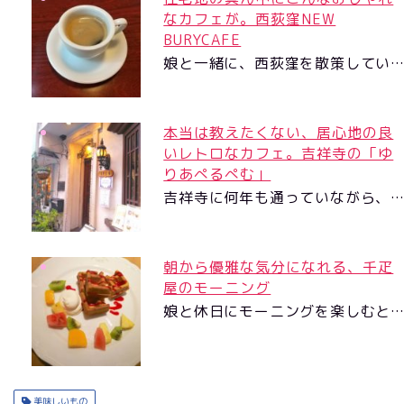
なカフェが。西荻窪NEW
BURYCAFE
娘と一緒に、西荻窪を散策してい
本当は教えたくない、居心地の良
いレトロなカフェ。吉祥寺の「ゆ
りあぺるぺむ」
吉祥寺に何年も通っていながら、
朝から優雅な気分になれる、千疋
屋のモーニング
娘と休日にモーニングを楽しむと
美味しいもの