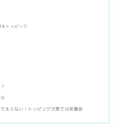
卵をトッピング
か？
たか
第で太らない！トッピング次第では栄養食