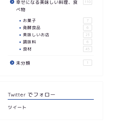
幸せになる美味しい料理、食
110
べ物
お菓子
7
発酵食品
6
美味しいお店
23
調味料
6
食材
45
未分類
1
Twitter でフォロー
ツイート