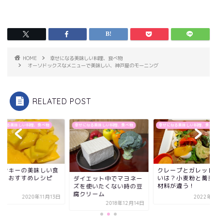
HOME
幸せになる美味しい料理、食べ物
オーソドックスなメニューで美味しい、神戸屋のモーニング
RELATED POST
になる美味しい料理、食べ物
幸せになる美味しい料理、食べ物
幸せになる美味しい料理、食べ物
リンキーの美味しい食
クレープとガレット
方、おすすめレシピ
いは？小麦粉と蕎麦
ダイエット中でマヨネー
材料が違う！
ズを使いたくない時の豆
腐クリーム
2020年11月13日
2022年5
2018年12月14日