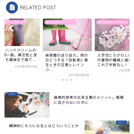
RELATED POST
になるライフスタイル
幸せになるライフスタイル
幸せになるライフスタイル
ったハンドクリームの
6の使い道。貧乏性と言
入学式にふさわしい
保育園の送り迎え。雨の
れても最後まで捨て...
の着物の種類と選び
日どうする？自転車に乗
これで失敗なし！
るときの注意とレイン
2019年3月20日
コ...
2020年1
2019年9月5日
論理的思考が出来る事のメリット。感情
に流されないために
精神的に大人になるとはどういうことか