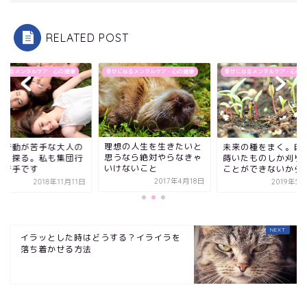
RELATED POST
になるメンタルケア・心の健康
幸せになるメンタルケア・心の健康
幸せになるメンタルケア・心の健
理想の人生を生きたいと
団行動が苦手な大人の
未来の種をまく。自
思うなら絶対やらなきゃ
理を探る。私も集団行
蒔いたものしか刈り
いけないこと
が苦手です
ことができないから
2017年4月18日
2018年11月11日
2019年5
イラッとした時はどうする？イライラを
落ち着かせる方法