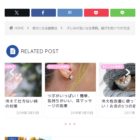
HOME
幸せになる健康法
汗じみが気になる季節。脇汗を防ぐ10の方法
RELATED POST
になる健康法
幸せになる健康法
幸せになる健康法
ボがいっぱい！簡単、
持ちがいい、耳マッサ
冷え性改善に使って欲し
手足が冷えて仕方な
ジの効果
い！お灸の5つの効果
の４つの対策
2018年1月15日
2017年10月7日
2018年1