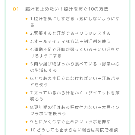
脇汗を止めたい！脇汗を防ぐ10の方法
1.脇汗を気にしすぎる→気にしないようにす
る
2.緊張すると汗がでる→リラックスする
3.オールマイティな方法→制汗剤を使う
4.運動不足で汗腺が弱っている→いい汗をか
けるようにする
5.肉や揚げ物ばっかり食べている→野菜中心
の生活にする
6.とりあえず目立たなければいい→汗脇パッ
ドを使う
7.太っているから汗をかく→ダイエットを頑
張ろう
8.更年期の汗はある程度仕方ない→大豆イソ
フラボンを摂ろう
9.とにかく今すぐ止めたい→ツボを押す
10.どうしても止まらない場合は病院で相談