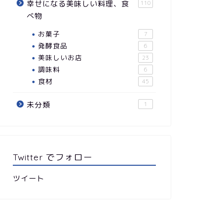
幸せになる美味しい料理、食
110
べ物
お菓子
7
発酵食品
6
美味しいお店
23
調味料
6
食材
45
未分類
1
Twitter でフォロー
ツイート