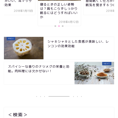
気持ちがいい、耳マ
昼間眠くて仕方がない。
るときの正しい姿勢
ージの効果
眠気を覚ます６つの対策
？肩もこらずしっかり
2018年4月3日
2018年1
るにはどうすればいい
2018年4月12日
シャキシャキとした食感が美味しい、レ
ンコンの効果効能
スパイシーな香りのナツメグの栄養と効
能。肉料理には欠かせない！
＜検索＞