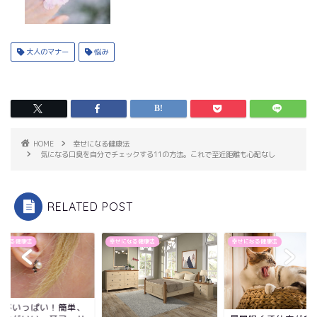
大人のマナー
悩み
HOME
幸せになる健康法
気になる口臭を自分でチェックする11の方法。これで至近距離も心配なし
RELATED POST
になる健康法
幸せになる健康法
幸せになる健康法
ツボがいっぱい！簡