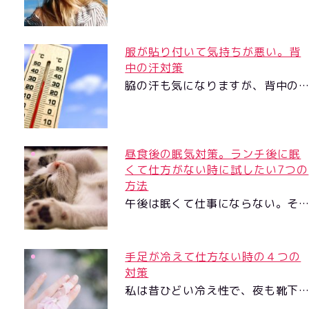
服が貼り付いて気持ちが悪い。背
中の汗対策
脇の汗も気になりますが、背中の
昼食後の眠気対策。ランチ後に眠
くて仕方がない時に試したい7つの
方法
午後は眠くて仕事にならない。そ
手足が冷えて仕方ない時の４つの
対策
私は昔ひどい冷え性で、夜も靴下