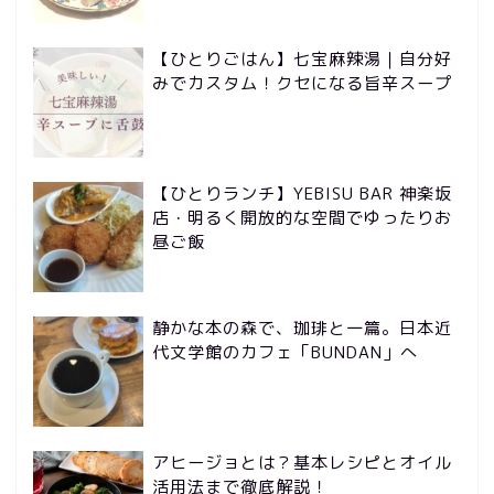
【ひとりごはん】七宝麻辣湯｜自分好
みでカスタム！クセになる旨辛スープ
【ひとりランチ】YEBISU BAR 神楽坂
店・明るく開放的な空間でゆったりお
昼ご飯
静かな本の森で、珈琲と一篇。日本近
代文学館のカフェ「BUNDAN」へ
アヒージョとは？基本レシピとオイル
活用法まで徹底解説！