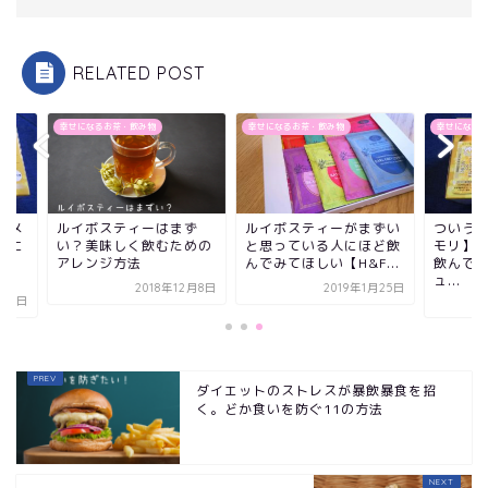
RELATED POST
になるお茶・飲み物
幸せになるお茶・飲み物
幸せになるお茶・飲み物
イボスティーはまず
ルイボスティーがまずい
ついうっかりに【ツ
？美味しく飲むための
と思っている人にほど飲
モリ】の効果は？実
レンジ方法
んでみてほしい【H&F...
飲んでみた口コミレ
ュ...
2018年12月8日
2019年1月25日
2019年
ダイエットのストレスが暴飲暴食を招
く。どか食いを防ぐ11の方法