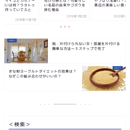
びら餅とは？可愛らし
やっぱり浅漬け？汁物？
ラタトゥイユとカポ
名前の由来やゴボウを
黒瓜の美味しい食べ方
タの違いは何？ラタ
む理由
イユを作っていてふ
「...
2019年1月2日
2020年10月14日
2018年1
脱・片付けられない女！部屋を片付ける
簡単な方法～３ステップで完了
きな粉ヨーグルトダイエットの効果は？
なぜこの組み合わせがいいの？
＜検索＞