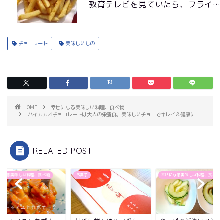
教育テレビを見ていたら、フライ
チョコレート
美味しいもの
HOME
幸せになる美味しい料理、食べ物
ハイカカオチョコレートは大人の栄養食。美味しいチョコでキレイ＆健康に
RELATED POST
子
幸せになる美味しい料理、食べ物
幸せになる美味しい料理、食べ物