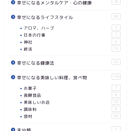
70
幸せになるメンタルケア・心の健康
86
幸せになるライフスタイル
アロマ、ハーブ
5
日本の行事
7
神社
6
終活
10
22
幸せになる健康法
110
幸せになる美味しい料理、食べ物
お菓子
7
発酵食品
6
美味しいお店
23
調味料
6
食材
45
1
未分類