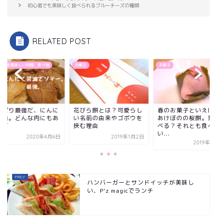
初心者でも美味しく食べられるブルーチーズの種類
RELATED POST
になる美味しい料理、食べ物
お菓子
お菓子
っぱり最強だ、にんに
花びら餅とは？可愛らし
春のお菓子といえば
醤油。どんな肉にもあ
い名前の由来やゴボウを
あけぼのの桜餅。葉
のだ
挟む理由
べる？それとも食べ
い...
2020年4月6日
2019年1月2日
2019年1
ハンバーガーとサンドイッチが美味し
い、P'z magicでランチ