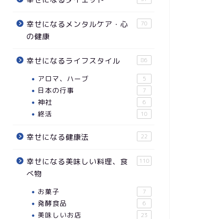
幸せになるメンタルケア・心
70
の健康
幸せになるライフスタイル
86
アロマ、ハーブ
5
日本の行事
7
神社
6
終活
10
幸せになる健康法
22
幸せになる美味しい料理、食
110
べ物
お菓子
7
発酵食品
6
美味しいお店
23