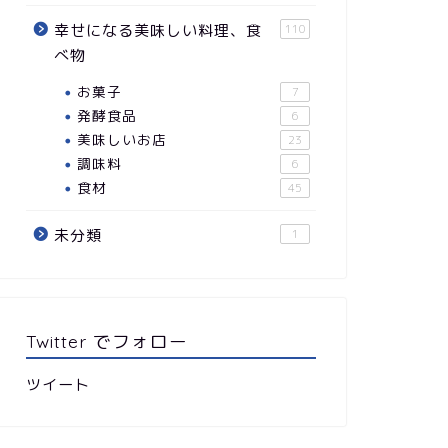
幸せになる美味しい料理、食
110
べ物
お菓子
7
発酵食品
6
美味しいお店
23
調味料
6
食材
45
未分類
1
Twitter でフォロー
ツイート